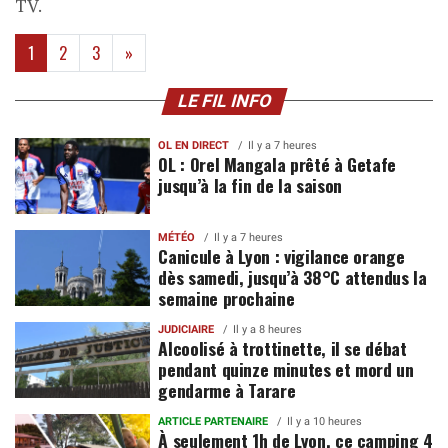
TV.
(current)
1
2
3
»
LE FIL INFO
OL EN DIRECT
Il y a 7 heures
OL : Orel Mangala prêté à Getafe
jusqu’à la fin de la saison
MÉTÉO
Il y a 7 heures
Canicule à Lyon : vigilance orange
dès samedi, jusqu’à 38°C attendus la
semaine prochaine
JUDICIAIRE
Il y a 8 heures
Alcoolisé à trottinette, il se débat
pendant quinze minutes et mord un
gendarme à Tarare
ARTICLE PARTENAIRE
Il y a 10 heures
À seulement 1h de Lyon, ce camping 4