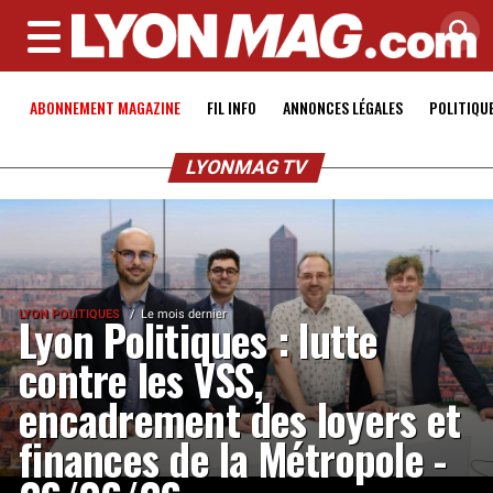
MENU
ABONNEMENT MAGAZINE
FIL INFO
ANNONCES LÉGALES
POLITIQU
LYONMAG TV
LYON POLITIQUES
Le mois dernier
Lyon Politiques : lutte
contre les VSS,
encadrement des loyers et
finances de la Métropole -