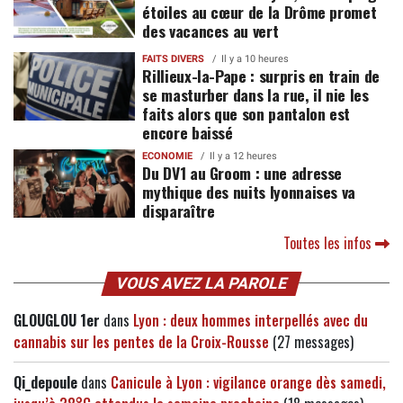
étoiles au cœur de la Drôme promet
des vacances au vert
FAITS DIVERS
Il y a 10 heures
Rillieux-la-Pape : surpris en train de
se masturber dans la rue, il nie les
faits alors que son pantalon est
encore baissé
ECONOMIE
Il y a 12 heures
Du DV1 au Groom : une adresse
mythique des nuits lyonnaises va
disparaître
Toutes les infos
VOUS AVEZ LA PAROLE
GLOUGLOU 1er
dans
Lyon : deux hommes interpellés avec du
cannabis sur les pentes de la Croix-Rousse
(27 messages)
Qi_depoule
dans
Canicule à Lyon : vigilance orange dès samedi,