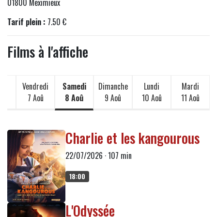
01800 Meximieux
Tarif plein :
7.50 €
Films à l'affiche
di
Vendredi
Samedi
Dimanche
Lundi
Mardi
oû
7 Aoû
8 Aoû
9 Aoû
10 Aoû
11 Aoû
Charlie et les kangourous
22/07/2026 · 107 min
18:00
L'Odyssée