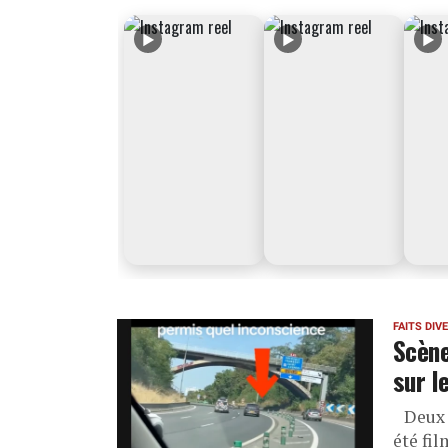
▶
▶
▶
FAITS DIV
Scène
sur l
Deux p
été fi