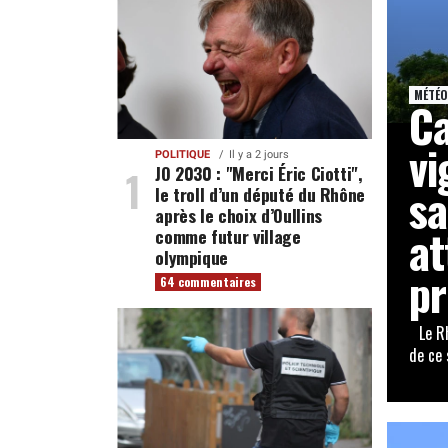
MÉTÉO
Ca
vi
POLITIQUE
Il y a 2 jours
JO 2030 : "Merci Éric Ciotti",
sa
le troll d’un député du Rhône
après le choix d’Oullins
at
comme futur village
olympique
pr
64 commentaires
Le Rhô
de ce