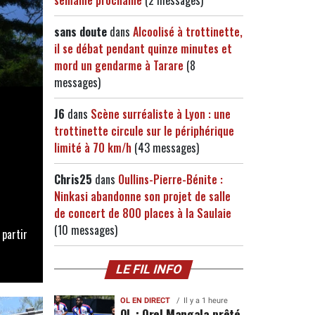
sans doute
dans
Alcoolisé à trottinette,
il se débat pendant quinze minutes et
mord un gendarme à Tarare
(8
messages)
J6
dans
Scène surréaliste à Lyon : une
trottinette circule sur le périphérique
limité à 70 km/h
(43 messages)
Chris25
dans
Oullins-Pierre-Bénite :
Ninkasi abandonne son projet de salle
de concert de 800 places à la Saulaie
(10 messages)
 partir
LE FIL INFO
OL EN DIRECT
Il y a 1 heure
OL : Orel Mangala prêté