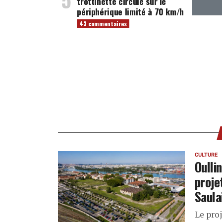
trottinette circule sur le
périphérique limité à 70 km/h
43 commentaires
CULTURE
Oulli
proje
Saula
Le proj