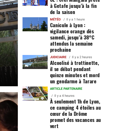
à Getafe jusqu’à la fin
de la saison
MÉTÉO
Il y a 1 heure
Canicule à Lyon :
vigilance orange dès
samedi, jusqu’à 38°C
attendus la semaine
prochaine
JUDICIAIRE
Il y a 2 heures
Alcoolisé à trottinette,
il se débat pendant
quinze minutes et mord
un gendarme à Tarare
ARTICLE PARTENAIRE
Il y a 4 heures
À seulement 1h de Lyon,
ce camping 4 étoiles au
cœur de la Drôme
promet des vacances au
vert