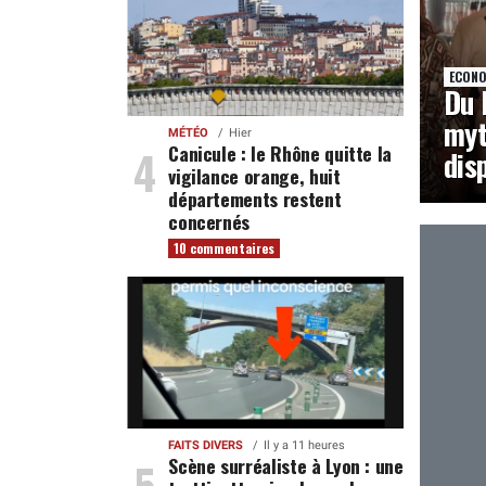
ECONO
Du 
myt
MÉTÉO
Hier
Canicule : le Rhône quitte la
dis
vigilance orange, huit
départements restent
concernés
10 commentaires
FAITS DIVERS
Il y a 11 heures
Scène surréaliste à Lyon : une