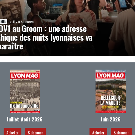
MIE
Il y a 6 heures
DV1 au Groom : une adresse
hique des nuits lyonnaises va
paraître
Juillet-Août 2026
Juin 2026
Acheter
S'abonner
Acheter
S'abonner