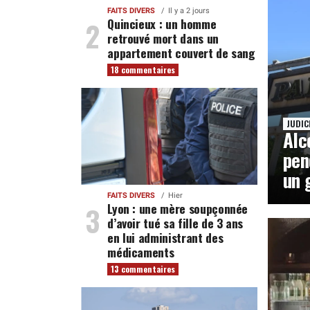
FAITS DIVERS
Il y a 2 jours
Quincieux : un homme
retrouvé mort dans un
appartement couvert de sang
18 commentaires
JUDIC
Alc
pen
un 
FAITS DIVERS
Hier
Lyon : une mère soupçonnée
d’avoir tué sa fille de 3 ans
en lui administrant des
médicaments
13 commentaires