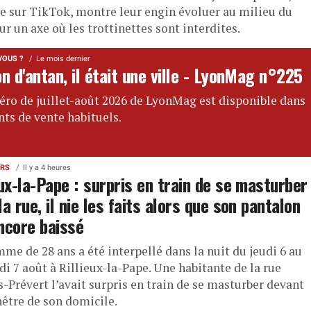
ée sur TikTok, montre leur engin évoluer au milieu du
sur un axe où les trottinettes sont interdites.
VOUS ?
Le mois dernier
n d'antan, il était une ville - LyonMag n°225
ro de juillet-août 2026 de LyonMag est disponible dans
nts de vente habituels.
ERS
Il y a 4 heures
eux-la-Pape : surpris en train de se masturber
la rue, il nie les faits alors que son pantalon
ncore baissé
me de 28 ans a été interpellé dans la nuit du jeudi 6 au
i 7 août à Rillieux-la-Pape. Une habitante de la rue
-Prévert l’avait surpris en train de se masturber devant
nêtre de son domicile.