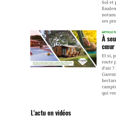
Sol et 
finalem
notamm
ses pr
ARTICLE P
À seu
cœur 
Et si, 
route 
d’air 
Garenn
hectare
campin
qui veu
L'actu en vidéos