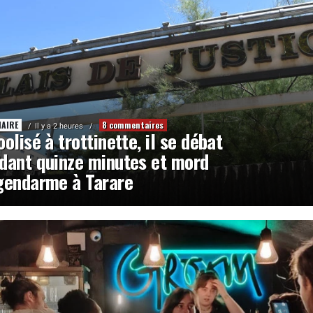
IAIRE
8 commentaires
Il y a 2 heures
oolisé à trottinette, il se débat
dant quinze minutes et mord
gendarme à Tarare