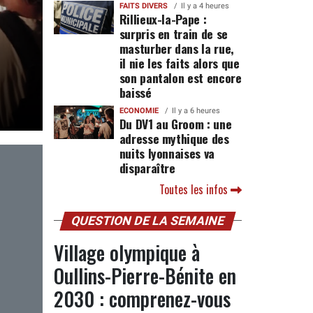
FAITS DIVERS
Il y a 4 heures
Rillieux-la-Pape :
surpris en train de se
masturber dans la rue,
il nie les faits alors que
son pantalon est encore
baissé
ECONOMIE
Il y a 6 heures
Du DV1 au Groom : une
adresse mythique des
nuits lyonnaises va
disparaître
Toutes les infos
QUESTION DE LA SEMAINE
Village olympique à
Oullins-Pierre-Bénite en
2030 : comprenez-vous