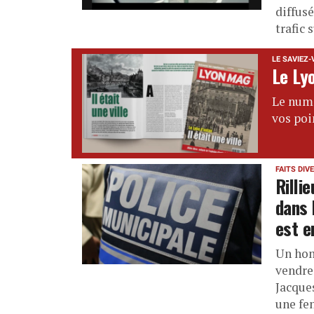
diffus
trafic 
LE SAVIEZ-
Le Lyo
Le numé
vos poi
FAITS DIV
Rilli
dans 
est e
Un hom
vendred
Jacques
une fe