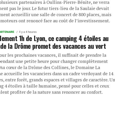
plusieurs partenaires à Oullins-Pierre-Bénite, ne verra
ent pas le jour. Le futur tiers-lieu de la Saulaie devait
ent accueillir une salle de concert de 800 places, mais
omoteurs ont renoncé face au coût de l’investissement.
ARTENAIRE
Il y a 4 heures
lement 1h de Lyon, ce camping 4 étoiles au
de la Drôme promet des vacances au vert
pour les prochaines vacances, il suffisait de prendre la
pendant une petite heure pour changer complètement
? Au cœur de la Drôme des Collines, le Domaine La
e accueille les vacanciers dans un cadre verdoyant de 14
s, entre forêt, grands espaces et villages de caractère. U
g 4 étoiles à taille humaine, pensé pour celles et ceux
lent profiter de la nature sans renoncer au confort.