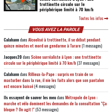
trottinette circule sur le
périphérique limité à 70 km/h
Toutes les infos
VOUS AVEZ LA PAROLE
Calahann
dans
Alcoolisé à trottinette, il se débat pendant
quinze minutes et mord un gendarme à Tarare
(1 messages)
Jacques20
dans
Scène surréaliste à Lyon : une trottinette
circule sur le périphérique limité à 70 km/h
(37 messages)
Calahann
dans
Rillieux-la-Pape : surpris en train de se
masturber dans la rue, il nie les faits alors que son pantalon
est encore baissé
(4 messages)
Ils essayent de sauver les meu
dans
Métropole de Lyon :
marche et vélo dominent les demandes de la consultation "Ça
bloque ? On agit !"
(53 messages)