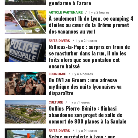
gendarme à Tarare
ARTICLE PARTENAIRE
Il y a 2 heures
À seulement 1h de Lyon, ce camping 4
étoiles au cœur de la Drôme promet
des vacances au vert
FAITS DIVERS
Il y a 2 heures
Rillieux-la-Pape : surpris en train de
se masturber dans la rue, il nie les
faits alors que son pantalon est
encore baissé
ECONOMIE
Il y a 4 heures
Du DV1 au Groom : une adresse
mythique des nuits lyonnaises va
disparaître
CULTURE
Il y a 7 heures
Oullins-Pierre-Bénite : Ninkasi
abandonne son projet de salle de
concert de 800 places à la Saulaie
FAITS DIVERS
Il y a 9 heures
Scène surréaliste à Lyon : une