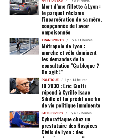
FAITS DIVERS
Il y a 9 heures
Mort d’une fillette à Lyon :
le parquet réclame
l’incarcération de sa mère,
soupçonnée de l'avoir
empoisonnée
TRANSPORTS
Il y a 11 heures
Métropole de Lyon :
marche et vélo dominent
les demandes de la
consultation "Ça bloque ?
On agit !"
POLITIQUE
Il y a 14 heures
JO 2030 : Eric Ciotti
répond à Cyrille Isaac-
Sibille et lui prédit une fin
de vie politique imminente
FAITS DIVERS
Il y a 17 heures
Cyberattaque chez un
prestataire des Hospices
Civils de Lyon : des