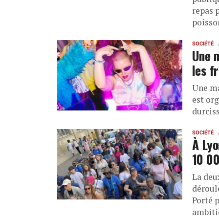
repas 
poisso
SOCIÉTÉ
Une m
les f
Une ma
est or
durcis
SOCIÉTÉ
À Lyo
10 00
La deu
déroul
Porté 
ambiti