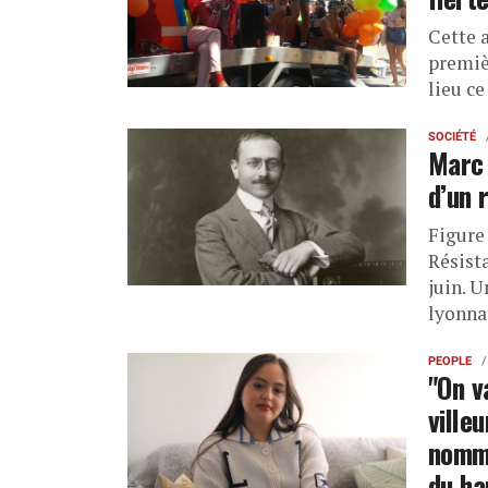
Cette 
premiè
lieu ce
SOCIÉTÉ
Marc 
d’un 
Figure 
Résist
juin. 
lyonnai
PEOPLE
"On v
ville
nommé
du ha