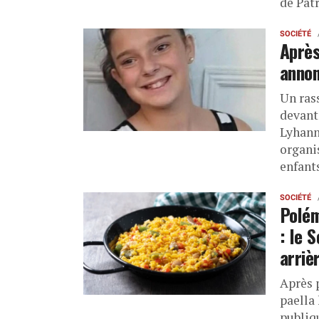
de Pat
SOCIÉTÉ
Après
annon
Un ras
devant
Lyhanna
organi
enfant
SOCIÉTÉ
Polém
: le 
arriè
Après 
paella 
publiq