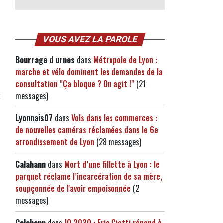
VOUS AVEZ LA PAROLE
Bourrage d urnes
dans
Métropole de Lyon :
marche et vélo dominent les demandes de la
consultation "Ça bloque ? On agit !"
(21
t
messages)
Lyonnais07
dans
Vols dans les commerces :
de nouvelles caméras réclamées dans le 6e
arrondissement de Lyon
(28 messages)
Calahann
dans
Mort d’une fillette à Lyon : le
parquet réclame l’incarcération de sa mère,
soupçonnée de l'avoir empoisonnée
(2
messages)
Calahann
dans
JO 2030 : Eric Ciotti répond à