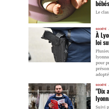
bébés
Le clas
SOCIÉTÉ
À Lyo
loi s
Plusieu
lyonna
pour pr
présom
adopté
SOCIÉTÉ
"Dix 
lyonn
Suivi 