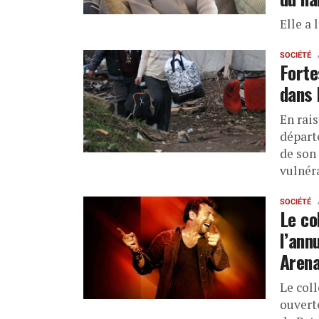
Elle a 
SOCIÉTÉ
Forte
dans 
En rai
départ
de son 
vulnér
SOCIÉTÉ
Le co
l’ann
Aren
Le col
ouvert