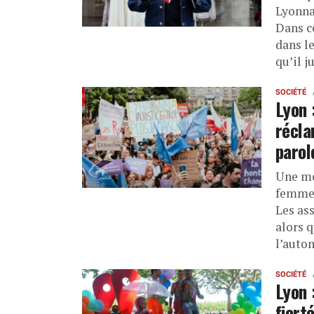
Lyonna
Dans c
dans l
qu’il j
SOCIÉTÉ
Lyon 
récla
parol
Une mo
femmes
Les as
alors q
l’auto
SOCIÉTÉ
Lyon 
fiert