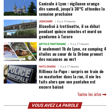
Canicule à Lyon : vigilance orange
dès samedi, jusqu’à 38°C attendus la
semaine prochaine
JUDICIAIRE
Il y a 15 heures
Alcoolisé à trottinette, il se débat
pendant quinze minutes et mord un
gendarme à Tarare
ARTICLE PARTENAIRE
Il y a 17 heures
À seulement 1h de Lyon, ce camping 4
étoiles au cœur de la Drôme promet
des vacances au vert
FAITS DIVERS
Il y a 17 heures
Rillieux-la-Pape : surpris en train de
se masturber dans la rue, il nie les
faits alors que son pantalon est
encore baissé
Toutes les infos
VOUS AVEZ LA PAROLE