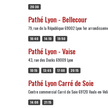
20:30
Pathé Lyon - Bellecour
79, rue de la République 69002 Lyon 1er arrondissem
10:40
14:10
19:50
Pathé Lyon - Vaise
43, rue des Docks 69009 Lyon
10:15
13:45
17:00
20:15
Pathé Lyon Carré de Soie
Centre commercial Carré de Soie 69120 Vaulx-en-Vel
14:00
21:15