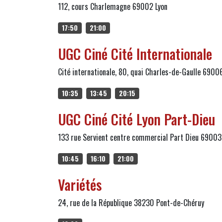
112, cours Charlemagne 69002 Lyon
17:50
21:00
UGC Ciné Cité Internationale
Cité internationale, 80, quai Charles-de-Gaulle 6900
10:35
13:45
20:15
UGC Ciné Cité Lyon Part-Dieu
133 rue Servient centre commercial Part Dieu 69003
10:45
16:10
21:00
Variétés
24, rue de la République 38230 Pont-de-Chéruy