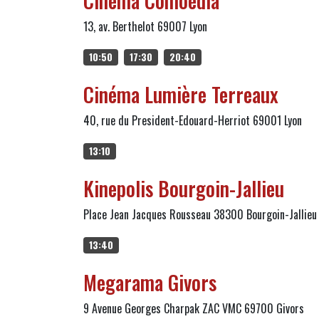
Cinéma Comoedia
13, av. Berthelot 69007 Lyon
10:50
17:30
20:40
Cinéma Lumière Terreaux
40, rue du President-Edouard-Herriot 69001 Lyon
13:10
Kinepolis Bourgoin-Jallieu
Place Jean Jacques Rousseau 38300 Bourgoin-Jallieu
13:40
Megarama Givors
9 Avenue Georges Charpak ZAC VMC 69700 Givors