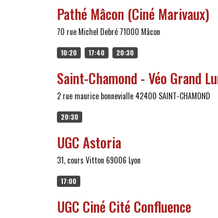
Pathé Mâcon (Ciné Marivaux)
70 rue Michel Debré 71000 Mâcon
10:20
17:40
20:30
Saint-Chamond - Véo Grand L
2 rue maurice bonnevialle 42400 SAINT-CHAMOND
20:30
UGC Astoria
31, cours Vitton 69006 Lyon
17:00
UGC Ciné Cité Confluence