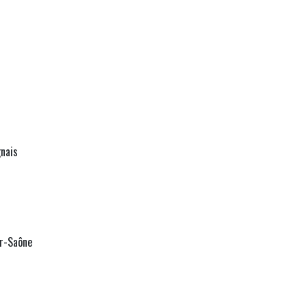
gnais
r-Saône