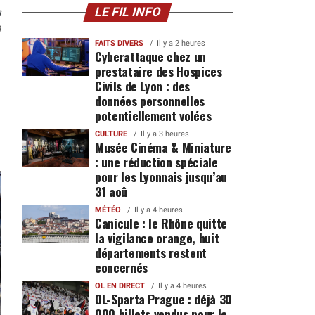
n
LE FIL INFO
0
FAITS DIVERS
Il y a 2 heures
Cyberattaque chez un
prestataire des Hospices
Civils de Lyon : des
données personnelles
potentiellement volées
CULTURE
Il y a 3 heures
Musée Cinéma & Miniature
: une réduction spéciale
pour les Lyonnais jusqu’au
31 aoû
MÉTÉO
Il y a 4 heures
Canicule : le Rhône quitte
la vigilance orange, huit
départements restent
concernés
OL EN DIRECT
Il y a 4 heures
OL-Sparta Prague : déjà 30
000 billets vendus pour le