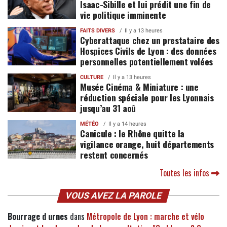
Isaac-Sibille et lui prédit une fin de
vie politique imminente
FAITS DIVERS
Il y a 13 heures
Cyberattaque chez un prestataire des
Hospices Civils de Lyon : des données
personnelles potentiellement volées
CULTURE
Il y a 13 heures
Musée Cinéma & Miniature : une
réduction spéciale pour les Lyonnais
jusqu’au 31 aoû
MÉTÉO
Il y a 14 heures
Canicule : le Rhône quitte la
vigilance orange, huit départements
restent concernés
Toutes les infos
VOUS AVEZ LA PAROLE
Bourrage d urnes
dans
Métropole de Lyon : marche et vélo