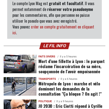
Le compte Lyon Mag est
gratuit et facultatif
. Il vous
permet notamment de
réserver votre pseudonyme
pour les commentaires, afin que personne ne puisse
utiliser le pseudo que vous avez enregistré.
Vous pouvez
créer un compte gratuitement en cliquant
ici
.
LE FIL INFO
FAITS DIVERS
Il y a 5 heures
Mort d’une fillette à Lyon : le parquet
réclame l’incarcération de sa mère,
soupçonnée de l'avoir empoisonnée
TRANSPORTS
Il y a 6 heures
Métropole de Lyon : marche et vélo
dominent les demandes de la
consultation "Ça bloque ? On agit !"
POLITIQUE
Il y a 9 heures
JO 2030 : Eric Ciotti répond à Cyrille