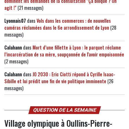
dominent les demandes de la consultation "Ça bloque ? On
agit !"
(21 messages)
Lyonnais07
dans
Vols dans les commerces : de nouvelles
caméras réclamées dans le 6e arrondissement de Lyon
(28
messages)
Calahann
dans
Mort d’une fillette à Lyon : le parquet réclame
l’incarcération de sa mère, soupçonnée de l'avoir empoisonnée
(2 messages)
Calahann
dans
JO 2030 : Eric Ciotti répond à Cyrille Isaac-
Sibille et lui prédit une fin de vie politique imminente
(26
messages)
QUESTION DE LA SEMAINE
Village olympique à Oullins-Pierre-