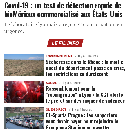
Covid-19 : un test de détection rapide de
bioMérieux commercialisé aux États-Unis
Le laboratoire lyonnais a reçu cette autorisation en
urgence.
LE FIL INFO
ENVIRONNEMENT
Il y a 3 heures
Sécheresse dans le Rhône : la moitié
ouest du département passe en crise,
les restrictions se durcissent
SOCIAL
Il y a 4 heures
Rassemblement pour la
"réémigration" à Lyon : la CGT alerte
le préfet sur des risques de violences
OL EN DIRECT
Il y a 4 heures
OL-Sparta Prague : les supporters
vont devoir payer pour rejoindre le
Groupama Stadium en navette