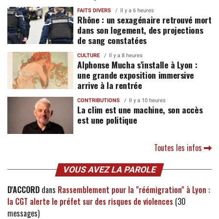
FAITS DIVERS
Il y a 6 heures
Rhône : un sexagénaire retrouvé mort
dans son logement, des projections
de sang constatées
CULTURE
Il y a 8 heures
Alphonse Mucha s’installe à Lyon :
une grande exposition immersive
arrive à la rentrée
CONTRIBUTIONS
Il y a 10 heures
La clim est une machine, son accès
est une politique
Toutes les infos
VOUS AVEZ LA PAROLE
D'ACCORD
dans
Rassemblement pour la "réémigration" à Lyon :
la CGT alerte le préfet sur des risques de violences
(30
messages)