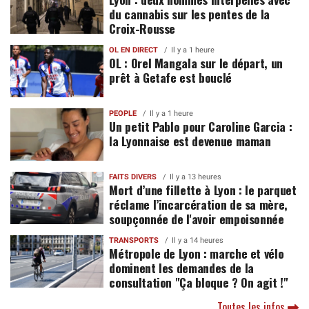
du cannabis sur les pentes de la
Croix-Rousse
OL EN DIRECT
Il y a 1 heure
OL : Orel Mangala sur le départ, un
prêt à Getafe est bouclé
PEOPLE
Il y a 1 heure
Un petit Pablo pour Caroline Garcia :
la Lyonnaise est devenue maman
FAITS DIVERS
Il y a 13 heures
Mort d’une fillette à Lyon : le parquet
réclame l’incarcération de sa mère,
soupçonnée de l'avoir empoisonnée
TRANSPORTS
Il y a 14 heures
Métropole de Lyon : marche et vélo
dominent les demandes de la
consultation "Ça bloque ? On agit !"
Toutes les infos