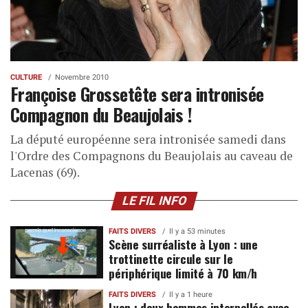
CULTURE
Novembre 2010
Françoise Grossetête sera intronisée
Compagnon du Beaujolais !
La député européenne sera intronisée samedi dans
l'Ordre des Compagnons du Beaujolais au caveau de
Lacenas (69).
LE FIL INFO
FAITS DIVERS
Il y a 53 minutes
Scène surréaliste à Lyon : une
trottinette circule sur le
périphérique limité à 70 km/h
FAITS DIVERS
Il y a 1 heure
Lyon : deux hommes interpellés avec