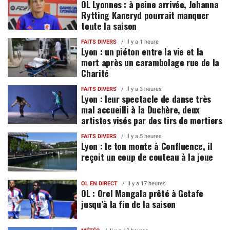
OL Lyonnes : à peine arrivée, Johanna
Rytting Kaneryd pourrait manquer
toute la saison
FAITS DIVERS
Il y a 1 heure
Lyon : un piéton entre la vie et la
mort après un carambolage rue de la
Charité
FAITS DIVERS
Il y a 3 heures
Lyon : leur spectacle de danse très
mal accueilli à la Duchère, deux
artistes visés par des tirs de mortiers
FAITS DIVERS
Il y a 5 heures
Lyon : le ton monte à Confluence, il
reçoit un coup de couteau à la joue
OL EN DIRECT
Il y a 17 heures
OL : Orel Mangala prêté à Getafe
jusqu’à la fin de la saison