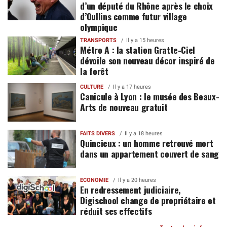
d’un député du Rhône après le choix
d’Oullins comme futur village
olympique
TRANSPORTS
Il y a 15 heures
Métro A : la station Gratte-Ciel
dévoile son nouveau décor inspiré de
la forêt
CULTURE
Il y a 17 heures
Canicule à Lyon : le musée des Beaux-
Arts de nouveau gratuit
FAITS DIVERS
Il y a 18 heures
Quincieux : un homme retrouvé mort
dans un appartement couvert de sang
ECONOMIE
Il y a 20 heures
En redressement judiciaire,
Digischool change de propriétaire et
réduit ses effectifs