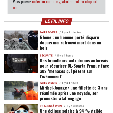
Vous pouvez
créer un compte gratuitement en cliquant
ici
.
LE FIL INFO
FAITS DIVERS
Il y a 2 minutes
Rhône : un homme porté disparu
depuis mai retrouvé mort dans un
bois
SÉCURITÉ
Il y a 1 heure
Des brouilleurs anti-drones autorisés
pour sécuriser OL-Sparta Prague face
aux "menaces qui pèsent sur
l'évènement"
FAITS DIVERS
Il y a 1 heure
Miribel-Jonage : une fillette de 3 ans
réanimée après une noyade, son
pronostic vital engagé
ET AUSSI À LYON
Il y a 3 heures
Une éclipse solaire à 94 % visible