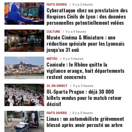
FAITS DIVERS
Il y a 3 heures
Cyberattaque chez un prestataire des
Hospices Civils de Lyon : des données
personnelles potentiellement volées
CULTURE
Il y a 4 heures
Musée Cinéma & Miniature : une
réduction spéciale pour les Lyonnais
jusqu’au 31 aoû
MÉTÉO
Il y a 5 heures
Canicule : le Rhône quitte la
vigilance orange, huit départements
restent concernés
OL EN DIRECT
Il y a 5 heures
OL-Sparta Prague : déjà 30 000
billets vendus pour le match retour
décisif
FAITS DIVERS
Il y a 5 heures
Limas : un automobiliste grièvement
blessé après avoir percuté un arbre