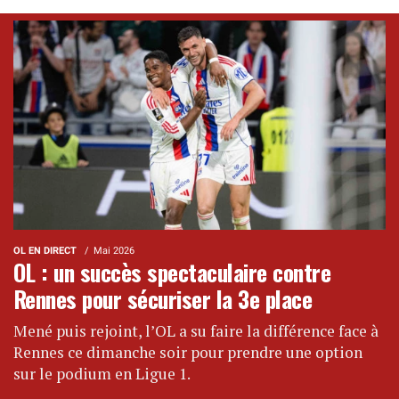
OL EN DIRECT
Mai 2026
OL : un succès spectaculaire contre
Rennes pour sécuriser la 3e place
Mené puis rejoint, l’OL a su faire la différence face à
Rennes ce dimanche soir pour prendre une option
sur le podium en Ligue 1.