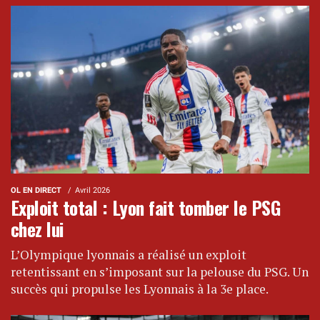
OL EN DIRECT
Avril 2026
Exploit total : Lyon fait tomber le PSG
chez lui
L’Olympique lyonnais a réalisé un exploit
retentissant en s’imposant sur la pelouse du PSG. Un
succès qui propulse les Lyonnais à la 3e place.