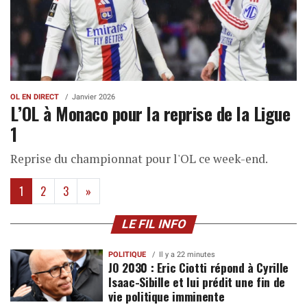
OL EN DIRECT
Janvier 2026
L’OL à Monaco pour la reprise de la Ligue
1
Reprise du championnat pour l'OL ce week-end.
(current)
1
2
3
»
LE FIL INFO
POLITIQUE
Il y a 22 minutes
JO 2030 : Eric Ciotti répond à Cyrille
Isaac-Sibille et lui prédit une fin de
vie politique imminente