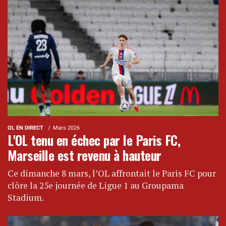
OL EN DIRECT
Mars 2026
L'OL tenu en échec par le Paris FC,
Marseille est revenu à hauteur
Ce dimanche 8 mars, l’OL affrontait le Paris FC pour
clôre la 25e journée de Ligue 1 au Groupama
Stadium.