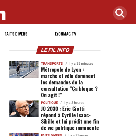
FAITS DIVERS
LYONMAG TV
LE FIL INFO
TRANSPORTS
Il y a 35 minutes
Métropole de Lyon :
marche et vélo dominent
les demandes de la
consultation "Ça bloque ?
On agit !"
POLITIQUE
Il y a 3 heures
JO 2030 : Eric Ciotti
répond à Cyrille Isaac-
Sibille et lui prédit une fin
de vie politique imminente
FAITS DIVERS
Il y a 7 heures