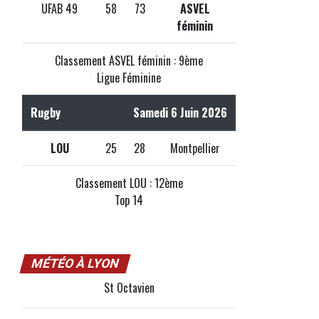
UFAB 49
58
73
ASVEL
féminin
Classement ASVEL féminin : 9ème
Ligue Féminine
Rugby
Samedi 6 Juin 2026
LOU
25
28
Montpellier
Classement LOU : 12ème
Top 14
MÉTÉO À LYON
St Octavien