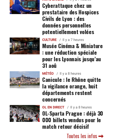
Cyberattaque chez un
prestataire des Hospices
Civils de Lyon : des
données personnelles
potentiellement volées
CULTURE
Il y a 7 heures
Musée Cinéma & Miniature
: une réduction spéciale
pour les Lyonnais jusqu’au
31 aoû
MÉTÉO
Il y a 8 heures
Canicule : le Rhône quitte
la vigilance orange, huit
départements restent
concernés
OL EN DIRECT
Il y a 8 heures
OL-Sparta Prague : déjà 30
000 billets vendus pour le
match retour décisif
Toutes les infos