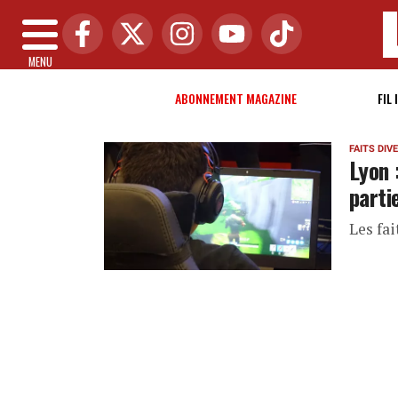
MENU
ABONNEMENT MAGAZINE
FIL 
FAITS DIV
Lyon 
parti
Les fa