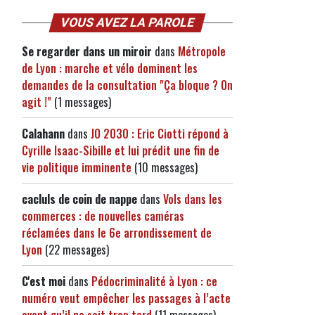
VOUS AVEZ LA PAROLE
Se regarder dans un miroir
dans
Métropole
de Lyon : marche et vélo dominent les
demandes de la consultation "Ça bloque ? On
agit !"
(1 messages)
Calahann
dans
JO 2030 : Eric Ciotti répond à
Cyrille Isaac-Sibille et lui prédit une fin de
vie politique imminente
(10 messages)
cacluls de coin de nappe
dans
Vols dans les
commerces : de nouvelles caméras
réclamées dans le 6e arrondissement de
Lyon
(22 messages)
C'est moi
dans
Pédocriminalité à Lyon : ce
numéro veut empêcher les passages à l’acte