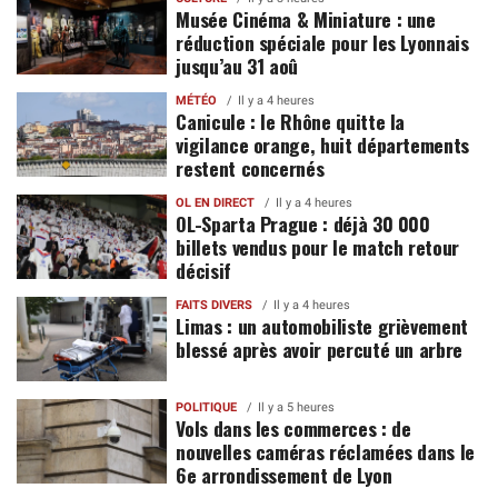
Musée Cinéma & Miniature : une
réduction spéciale pour les Lyonnais
jusqu’au 31 aoû
MÉTÉO
Il y a 4 heures
Canicule : le Rhône quitte la
vigilance orange, huit départements
restent concernés
OL EN DIRECT
Il y a 4 heures
OL-Sparta Prague : déjà 30 000
billets vendus pour le match retour
décisif
FAITS DIVERS
Il y a 4 heures
Limas : un automobiliste grièvement
blessé après avoir percuté un arbre
POLITIQUE
Il y a 5 heures
Vols dans les commerces : de
nouvelles caméras réclamées dans le
6e arrondissement de Lyon