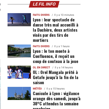
n
LE FIL INFO
4
FAITS DIVERS
Il y a 10 minutes
Lyon : leur spectacle de
danse très mal accueilli à
la Duchère, deux artistes
visés par des tirs de
mortiers
FAITS DIVERS
Il y a 1 heure
Lyon : le ton monte à
Confluence, il reçoit un
coup de couteau à la joue
OL EN DIRECT
Il y a 14 heures
OL : Orel Mangala prêté à
Getafe jusqu’à la fin de la
saison
MÉTÉO
Il y a 15 heures
Canicule à Lyon : vigilance
orange dès samedi, jusqu’à
38°C attendus la semaine
prochaine