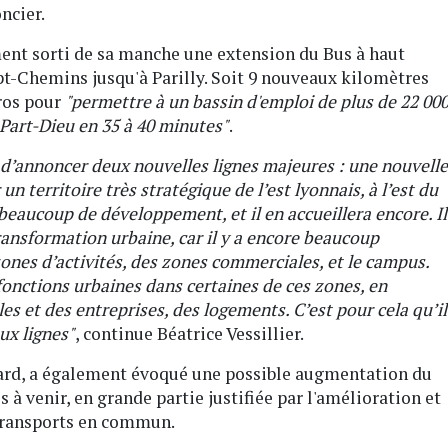
ncier.
ent sorti de sa manche une extension du Bus à haut
pt-Chemins jusqu'à Parilly. Soit 9 nouveaux kilomètres
uros pour
"permettre à un bassin d'emploi de plus de 22 00
a Part-Dieu en 35 à 40 minutes"
.
n d’annoncer deux nouvelles lignes majeures : une nouvelle
n territoire très stratégique de l’est lyonnais, à l’est du
i beaucoup de développement, et il en accueillera encore. Il
ransformation urbaine, car il y a encore beaucoup
nes d’activités, des zones commerciales, et le campus.
nctions urbaines dans certaines de ces zones, en
es et des entreprises, des logements. C’est pour cela qu’il
ux lignes"
, continue Béatrice Vessillier.
nard, a également évoqué une possible augmentation du
s à venir, en grande partie justifiée par l'amélioration et
 transports en commun.