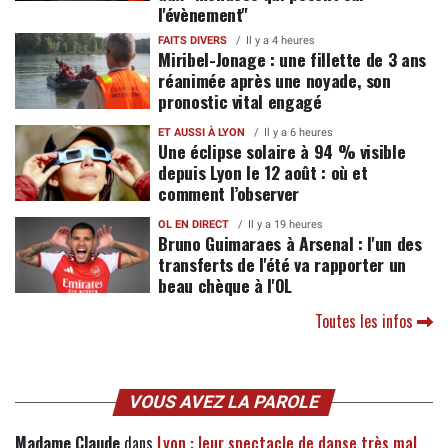
l'évènement"
FAITS DIVERS
Il y a 4 heures
Miribel-Jonage : une fillette de 3 ans
réanimée après une noyade, son
pronostic vital engagé
ET AUSSI À LYON
Il y a 6 heures
Une éclipse solaire à 94 % visible
depuis Lyon le 12 août : où et
comment l’observer
OL EN DIRECT
Il y a 19 heures
Bruno Guimaraes à Arsenal : l'un des
transferts de l'été va rapporter un
beau chèque à l'OL
Toutes les infos
VOUS AVEZ LA PAROLE
Madame Claude
dans
Lyon : leur spectacle de danse très mal