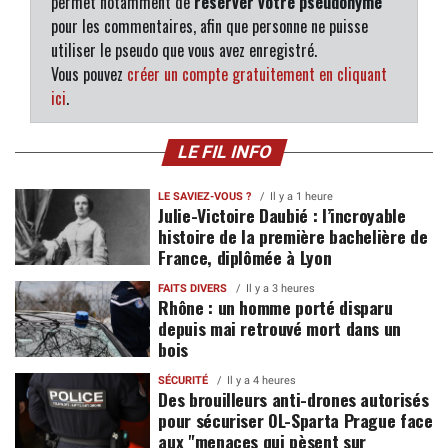
permet notamment de
réserver votre pseudonyme
pour les commentaires, afin que personne ne puisse
utiliser le pseudo que vous avez enregistré.
Vous pouvez
créer un compte gratuitement en cliquant
ici
.
LE FIL INFO
LE SAVIEZ-VOUS ?
Il y a 1 heure
Julie-Victoire Daubié : l’incroyable
histoire de la première bachelière de
France, diplômée à Lyon
FAITS DIVERS
Il y a 3 heures
Rhône : un homme porté disparu
depuis mai retrouvé mort dans un
bois
SÉCURITÉ
Il y a 4 heures
Des brouilleurs anti-drones autorisés
pour sécuriser OL-Sparta Prague face
aux "menaces qui pèsent sur