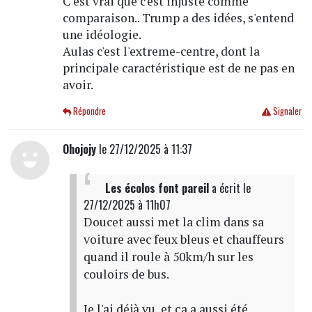
C'est vrai que c'est injuste comme
comparaison.. Trump a des idées, s'entend
une idéologie.
Aulas c'est l'extreme-centre, dont la
principale caractéristique est de ne pas en
avoir.
Répondre
Signaler
Ohojojy
le 27/12/2025 à 11:37
Les écolos font pareil
a écrit
le
27/12/2025 à 11h07
Doucet aussi met la clim dans sa
voiture avec feux bleus et chauffeurs
quand il roule à 50km/h sur les
couloirs de bus.
Je l'ai déjà vu, et ça a aussi été