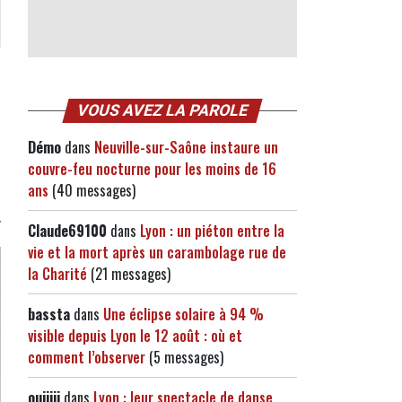
VOUS AVEZ LA PAROLE
Démo
dans
Neuville-sur-Saône instaure un
couvre-feu nocturne pour les moins de 16
ans
(40 messages)
Claude69100
dans
Lyon : un piéton entre la
vie et la mort après un carambolage rue de
la Charité
(21 messages)
bassta
dans
Une éclipse solaire à 94 %
visible depuis Lyon le 12 août : où et
comment l’observer
(5 messages)
ouiiiii
dans
Lyon : leur spectacle de danse