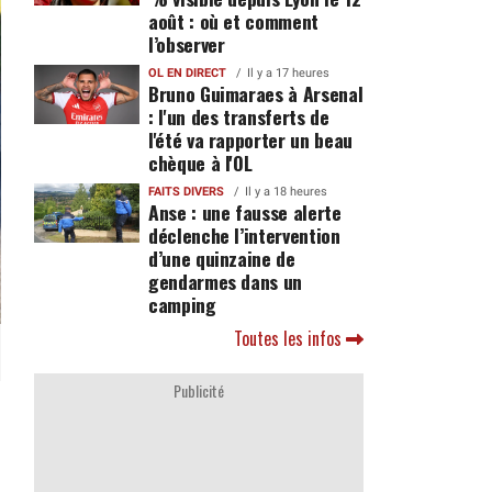
août : où et comment
l’observer
OL EN DIRECT
Il y a 17 heures
Bruno Guimaraes à Arsenal
: l'un des transferts de
l'été va rapporter un beau
chèque à l'OL
FAITS DIVERS
Il y a 18 heures
Anse : une fausse alerte
déclenche l’intervention
d’une quinzaine de
gendarmes dans un
camping
Toutes les infos
Publicité