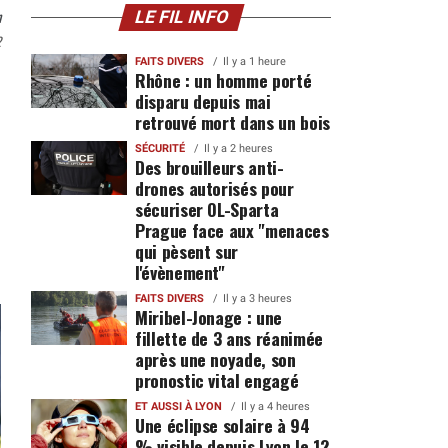
n
LE FIL INFO
2
FAITS DIVERS
Il y a 1 heure
Rhône : un homme porté
disparu depuis mai
retrouvé mort dans un bois
SÉCURITÉ
Il y a 2 heures
Des brouilleurs anti-
drones autorisés pour
sécuriser OL-Sparta
Prague face aux "menaces
qui pèsent sur
l'évènement"
FAITS DIVERS
Il y a 3 heures
Miribel-Jonage : une
fillette de 3 ans réanimée
après une noyade, son
pronostic vital engagé
ET AUSSI À LYON
Il y a 4 heures
Une éclipse solaire à 94
% visible depuis Lyon le 12