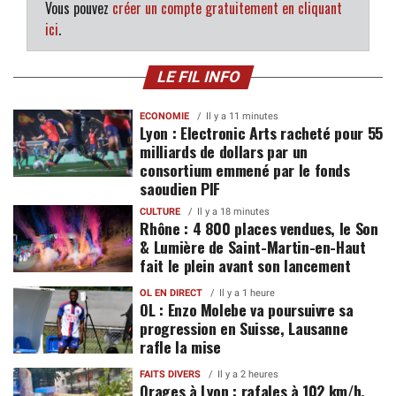
Vous pouvez
créer un compte gratuitement en cliquant
ici
.
LE FIL INFO
ECONOMIE
Il y a 11 minutes
Lyon : Electronic Arts racheté pour 55
milliards de dollars par un
consortium emmené par le fonds
saoudien PIF
CULTURE
Il y a 18 minutes
Rhône : 4 800 places vendues, le Son
& Lumière de Saint-Martin-en-Haut
fait le plein avant son lancement
OL EN DIRECT
Il y a 1 heure
OL : Enzo Molebe va poursuivre sa
progression en Suisse, Lausanne
rafle la mise
FAITS DIVERS
Il y a 2 heures
Orages à Lyon : rafales à 102 km/h,