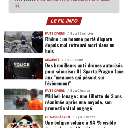
ici
.
LE FIL INFO
FAITS DIVERS
Il y a 35 minutes
Rhône : un homme porté disparu
depuis mai retrouvé mort dans un
bois
SÉCURITÉ
Il y a 1 heure
Des brouilleurs anti-drones autorisés
pour sécuriser OL-Sparta Prague face
aux "menaces qui pèsent sur
l'évènement"
FAITS DIVERS
Il y a 2 heures
Miribel-Jonage : une fillette de 3 ans
réanimée après une noyade, son
pronostic vital engagé
ET AUSSI À LYON
Il y a 3 heures
Une éclipse solaire à 94 % visible