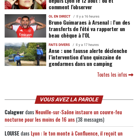
depuis Lyon le 12 août : où et
comment l’observer
OL EN DIRECT
Il y a 16 heures
Bruno Guimaraes à Arsenal : l'un des
transferts de l'été va rapporter un
beau chèque à l'OL
FAITS DIVERS
Il y a 17 heures
Anse : une fausse alerte déclenche
l’intervention d’une quinzaine de
gendarmes dans un camping
Toutes les infos
VOUS AVEZ LA PAROLE
Calagwer
dans
Neuville-sur-Saône instaure un couvre-feu
nocturne pour les moins de 16 ans
(38 messages)
LOUISE
dans
Lyon : le ton monte à Confluence, il reçoit un