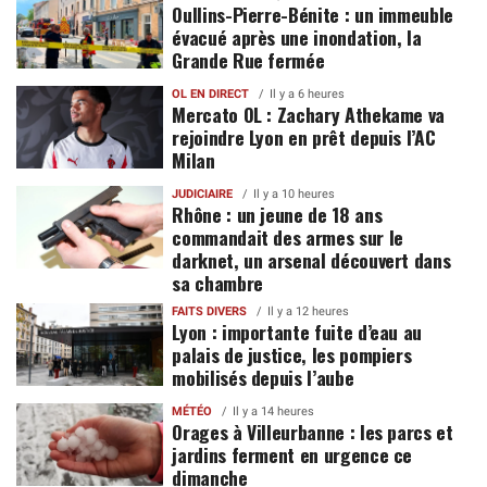
Oullins-Pierre-Bénite : un immeuble
évacué après une inondation, la
Grande Rue fermée
OL EN DIRECT
Il y a 6 heures
Mercato OL : Zachary Athekame va
rejoindre Lyon en prêt depuis l’AC
Milan
JUDICIAIRE
Il y a 10 heures
Rhône : un jeune de 18 ans
commandait des armes sur le
darknet, un arsenal découvert dans
sa chambre
FAITS DIVERS
Il y a 12 heures
Lyon : importante fuite d’eau au
palais de justice, les pompiers
mobilisés depuis l’aube
MÉTÉO
Il y a 14 heures
Orages à Villeurbanne : les parcs et
jardins ferment en urgence ce
dimanche