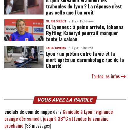
À quoi servaient vraiment les
traboules de Lyon ? La réponse n’est
pas celle que l’on croit
OL EN DIRECT
Il y a 15 heures
OL Lyonnes : à peine arrivée, Johanna
Rytting Kaneryd pourrait manquer
toute la saison
FAITS DIVERS
Il y a 15 heures
Lyon : un piéton entre la vie et la
mort après un carambolage rue de la
Charité
Toutes les infos
VOUS AVEZ LA PAROLE
cacluls de coin de nappe
dans
Canicule à Lyon : vigilance
orange dès samedi, jusqu’à 38°C attendus la semaine
prochaine
(38 messages)