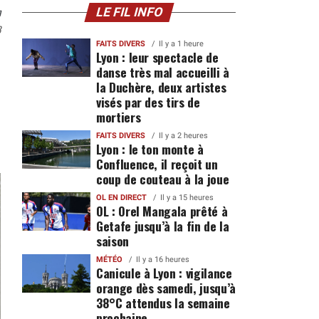
n
LE FIL INFO
8
FAITS DIVERS
Il y a 1 heure
Lyon : leur spectacle de
danse très mal accueilli à
la Duchère, deux artistes
visés par des tirs de
mortiers
FAITS DIVERS
Il y a 2 heures
Lyon : le ton monte à
Confluence, il reçoit un
coup de couteau à la joue
OL EN DIRECT
Il y a 15 heures
OL : Orel Mangala prêté à
Getafe jusqu’à la fin de la
saison
MÉTÉO
Il y a 16 heures
Canicule à Lyon : vigilance
orange dès samedi, jusqu’à
38°C attendus la semaine
prochaine