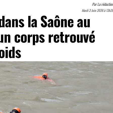
Par
La rédactio
Mardi 2 Juin 2026 à 13h2
dans la Saône au
 un corps retrouvé
oids