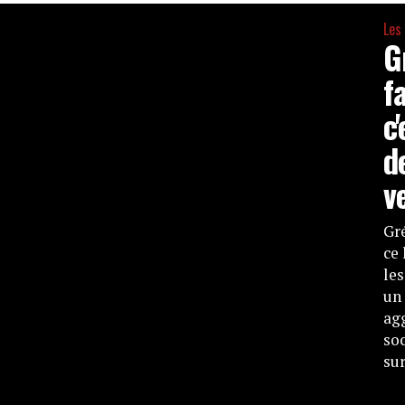
Les
G
f
c
d
v
Gré
ce 
les
un 
agg
soc
sur