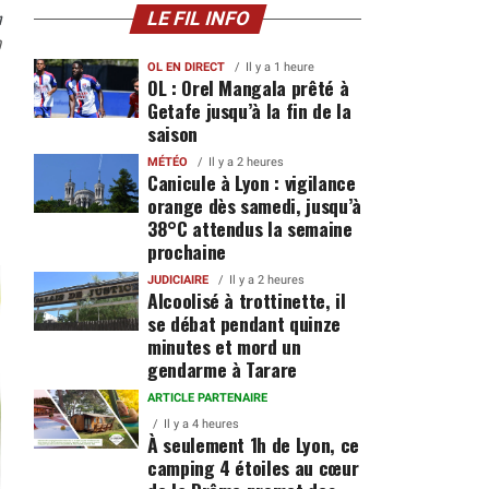
n
LE FIL INFO
0
OL EN DIRECT
Il y a 1 heure
OL : Orel Mangala prêté à
Getafe jusqu’à la fin de la
saison
MÉTÉO
Il y a 2 heures
Canicule à Lyon : vigilance
orange dès samedi, jusqu’à
38°C attendus la semaine
prochaine
JUDICIAIRE
Il y a 2 heures
Alcoolisé à trottinette, il
se débat pendant quinze
minutes et mord un
gendarme à Tarare
ARTICLE PARTENAIRE
Il y a 4 heures
À seulement 1h de Lyon, ce
camping 4 étoiles au cœur