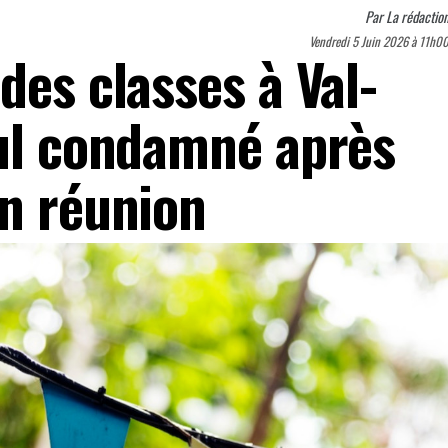
Par
La rédactio
Vendredi 5 Juin 2026 à 11h0
des classes à Val-
eul condamné après
en réunion