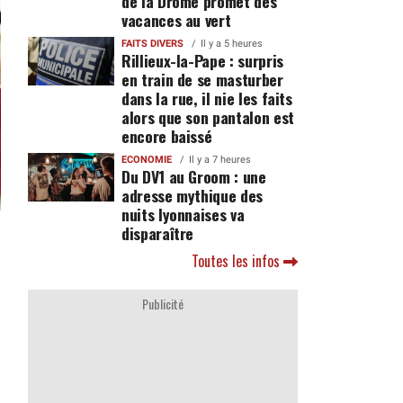
de la Drôme promet des
vacances au vert
FAITS DIVERS
Il y a 5 heures
Rillieux-la-Pape : surpris
en train de se masturber
dans la rue, il nie les faits
alors que son pantalon est
encore baissé
ECONOMIE
Il y a 7 heures
Du DV1 au Groom : une
adresse mythique des
nuits lyonnaises va
disparaître
Toutes les infos
Publicité