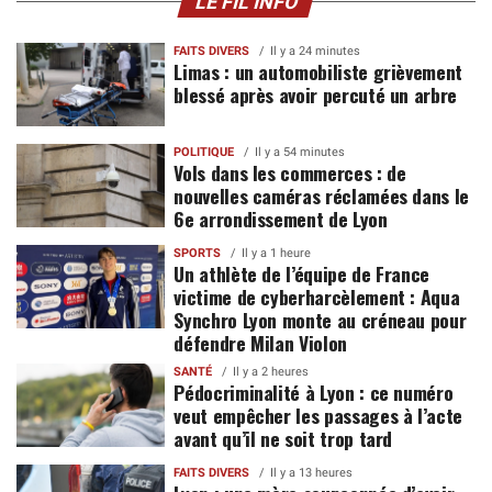
LE FIL INFO
FAITS DIVERS
Il y a 24 minutes
Limas : un automobiliste grièvement
blessé après avoir percuté un arbre
POLITIQUE
Il y a 54 minutes
Vols dans les commerces : de
nouvelles caméras réclamées dans le
6e arrondissement de Lyon
SPORTS
Il y a 1 heure
Un athlète de l’équipe de France
victime de cyberharcèlement : Aqua
Synchro Lyon monte au créneau pour
défendre Milan Violon
SANTÉ
Il y a 2 heures
Pédocriminalité à Lyon : ce numéro
veut empêcher les passages à l’acte
avant qu’il ne soit trop tard
FAITS DIVERS
Il y a 13 heures