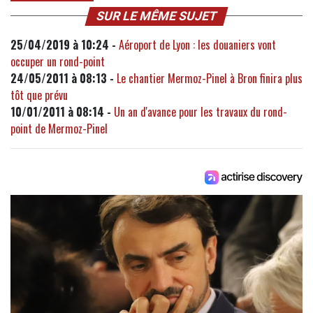
SUR LE MÊME SUJET
25/04/2019 à 10:24 -
Aéroport de Lyon : les douaniers vont
occuper un rond-point
24/05/2011 à 08:13 -
Le chantier Mermoz-Pinel à Bron finira plus
tôt que prévu
10/01/2011 à 08:14 -
Un an d'avance pour les travaux du rond-
point de Mermoz-Pinel