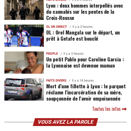
Lyon : deux hommes interpellés avec
du cannabis sur les pentes de la
Croix-Rousse
OL EN DIRECT
Il y a 3 heures
OL : Orel Mangala sur le départ, un
prêt à Getafe est bouclé
PEOPLE
Il y a 3 heures
Un petit Pablo pour Caroline Garcia :
la Lyonnaise est devenue maman
FAITS DIVERS
Il y a 14 heures
Mort d’une fillette à Lyon : le parquet
réclame l’incarcération de sa mère,
soupçonnée de l'avoir empoisonnée
Toutes les infos
VOUS AVEZ LA PAROLE