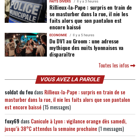
FAITS DIVERS
Il y a 3 heures
Rillieux-la-Pape : surpris en train de
se masturber dans la rue, il nie les
faits alors que son pantalon est
encore baissé
ECONOMIE
Il y a 5 heures
Du DV1 au Groom : une adresse
mythique des nuits lyonnaises va
disparaître
Toutes les infos
VOUS AVEZ LA PAROLE
soldat du feu
dans
Rillieux-la-Pape : surpris en train de se
masturber dans la rue, il nie les faits alors que son pantalon
est encore baissé
(15 messages)
foxy69
dans
Canicule à Lyon : vigilance orange dès samedi,
jusqu’à 38°C attendus la semaine prochaine
(1 messages)