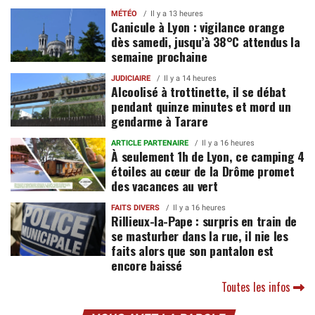
MÉTÉO
Il y a 13 heures
Canicule à Lyon : vigilance orange
dès samedi, jusqu’à 38°C attendus la
semaine prochaine
JUDICIAIRE
Il y a 14 heures
Alcoolisé à trottinette, il se débat
pendant quinze minutes et mord un
gendarme à Tarare
ARTICLE PARTENAIRE
Il y a 16 heures
À seulement 1h de Lyon, ce camping 4
étoiles au cœur de la Drôme promet
des vacances au vert
FAITS DIVERS
Il y a 16 heures
Rillieux-la-Pape : surpris en train de
se masturber dans la rue, il nie les
faits alors que son pantalon est
encore baissé
Toutes les infos