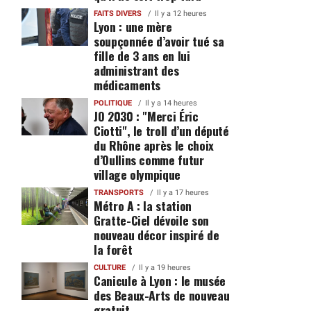
FAITS DIVERS
Il y a 12 heures
Lyon : une mère
soupçonnée d’avoir tué sa
fille de 3 ans en lui
administrant des
médicaments
POLITIQUE
Il y a 14 heures
JO 2030 : "Merci Éric
Ciotti", le troll d’un député
du Rhône après le choix
d’Oullins comme futur
village olympique
TRANSPORTS
Il y a 17 heures
Métro A : la station
Gratte-Ciel dévoile son
nouveau décor inspiré de
la forêt
CULTURE
Il y a 19 heures
Canicule à Lyon : le musée
des Beaux-Arts de nouveau
gratuit