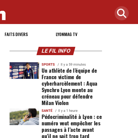
FAITS DIVERS
LYONMAG TV
LE FIL INFO
SPORTS
Il y a 59 minutes
Un athlète de l’équipe de
France victime de
cyberharcèlement : Aqua
Synchro Lyon monte au
créneau pour défendre
Milan Violon
SANTÉ
Il y a 1 heure
Pédocriminalité à Lyon : ce
numéro veut empêcher les
passages à l’acte avant
qu’il ne soit trop tard