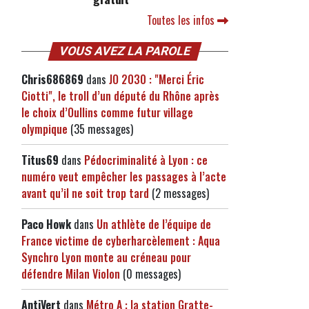
Toutes les infos
VOUS AVEZ LA PAROLE
Chris686869
dans
JO 2030 : "Merci Éric
Ciotti", le troll d’un député du Rhône après
le choix d’Oullins comme futur village
olympique
(35 messages)
Titus69
dans
Pédocriminalité à Lyon : ce
numéro veut empêcher les passages à l’acte
avant qu’il ne soit trop tard
(2 messages)
Paco Howk
dans
Un athlète de l’équipe de
France victime de cyberharcèlement : Aqua
Synchro Lyon monte au créneau pour
défendre Milan Violon
(0 messages)
AntiVert
dans
Métro A : la station Gratte-