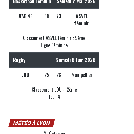
Basketball Féminin
Samedi 2 Mai 2026
UFAB 49
58
73
ASVEL
féminin
Classement ASVEL féminin : 9ème
Ligue Féminine
Rugby
Samedi 6 Juin 2026
LOU
25
28
Montpellier
Classement LOU : 12ème
Top 14
MÉTÉO À LYON
St Octavien