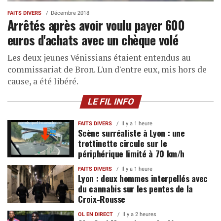
FAITS DIVERS
Décembre 2018
Arrêtés après avoir voulu payer 600
euros d'achats avec un chèque volé
Les deux jeunes Vénissians étaient entendus au
commissariat de Bron. L'un d'entre eux, mis hors de
cause, a été libéré.
LE FIL INFO
FAITS DIVERS
Il y a 1 heure
Scène surréaliste à Lyon : une
trottinette circule sur le
périphérique limité à 70 km/h
FAITS DIVERS
Il y a 1 heure
Lyon : deux hommes interpellés avec
du cannabis sur les pentes de la
Croix-Rousse
OL EN DIRECT
Il y a 2 heures