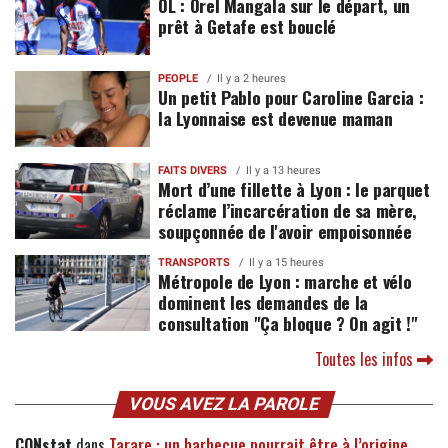
OL : Orel Mangala sur le départ, un
prêt à Getafe est bouclé
PEOPLE
Il y a 2 heures
Un petit Pablo pour Caroline Garcia :
la Lyonnaise est devenue maman
FAITS DIVERS
Il y a 13 heures
Mort d’une fillette à Lyon : le parquet
réclame l’incarcération de sa mère,
soupçonnée de l'avoir empoisonnée
TRANSPORTS
Il y a 15 heures
Métropole de Lyon : marche et vélo
dominent les demandes de la
consultation "Ça bloque ? On agit !"
Toutes les infos
VOUS AVEZ LA PAROLE
CONstat
dans
Tarare : un barbecue pourrait être à l’origine