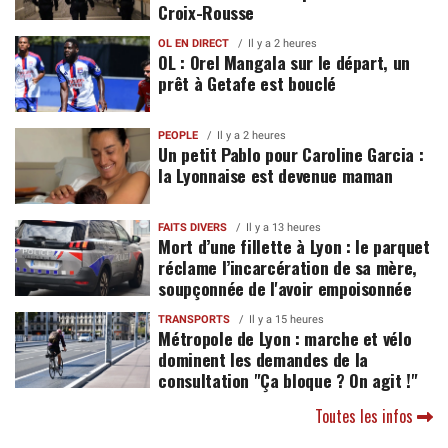
Croix-Rousse
OL EN DIRECT
Il y a 2 heures
OL : Orel Mangala sur le départ, un
prêt à Getafe est bouclé
PEOPLE
Il y a 2 heures
Un petit Pablo pour Caroline Garcia :
la Lyonnaise est devenue maman
FAITS DIVERS
Il y a 13 heures
Mort d’une fillette à Lyon : le parquet
réclame l’incarcération de sa mère,
soupçonnée de l'avoir empoisonnée
TRANSPORTS
Il y a 15 heures
Métropole de Lyon : marche et vélo
dominent les demandes de la
consultation "Ça bloque ? On agit !"
Toutes les infos