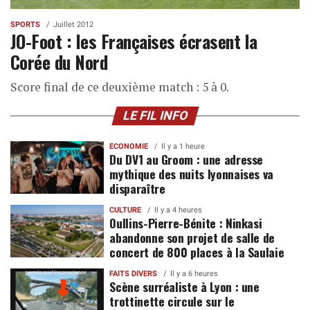
SPORTS
Juillet 2012
JO-Foot : les Françaises écrasent la
Corée du Nord
Score final de ce deuxième match : 5 à 0.
LE FIL INFO
ECONOMIE
Il y a 1 heure
Du DV1 au Groom : une adresse
mythique des nuits lyonnaises va
disparaître
CULTURE
Il y a 4 heures
Oullins-Pierre-Bénite : Ninkasi
abandonne son projet de salle de
concert de 800 places à la Saulaie
FAITS DIVERS
Il y a 6 heures
Scène surréaliste à Lyon : une
trottinette circule sur le