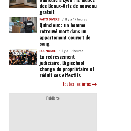
des Beaux-Arts de nouveau
gratuit
FAITS DIVERS
Il y a 17 heures
Quincieux : un homme
retrouvé mort dans un
appartement couvert de
sang
ECONOMIE
Il y a 19 heures
En redressement
judiciaire, Digischool
change de propriétaire et
réduit ses effectifs
Toutes les infos
Publicité