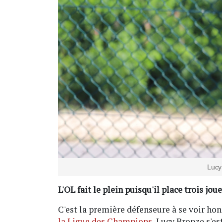
Lucy
L'OL fait le plein puisqu'il place trois jo
C'est la première défenseure à se voir hon
la Ligue des Champions
, Lucy Bronze s'es