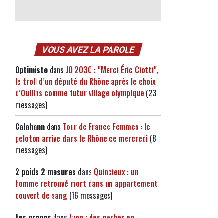
VOUS AVEZ LA PAROLE
Optimiste
dans
JO 2030 : "Merci Éric Ciotti",
le troll d’un député du Rhône après le choix
d’Oullins comme futur village olympique
(23
messages)
Calahann
dans
Tour de France Femmes : le
peloton arrive dans le Rhône ce mercredi
(8
messages)
2 poids 2 mesures
dans
Quincieux : un
homme retrouvé mort dans un appartement
couvert de sang
(16 messages)
tes propos
dans
Lyon : des gerbes en