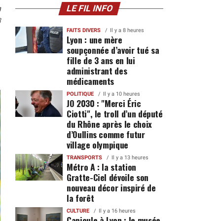
n
LE FIL INFO
8
FAITS DIVERS
Il y a 8 heures
Lyon : une mère
soupçonnée d’avoir tué sa
fille de 3 ans en lui
administrant des
médicaments
POLITIQUE
Il y a 10 heures
JO 2030 : "Merci Éric
Ciotti", le troll d’un député
du Rhône après le choix
d’Oullins comme futur
village olympique
TRANSPORTS
Il y a 13 heures
Métro A : la station
Gratte-Ciel dévoile son
nouveau décor inspiré de
la forêt
CULTURE
Il y a 16 heures
Canicule à Lyon : le musée