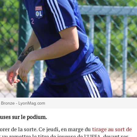
 Bronze - LyonMag.com
ueuses sur le podium.
orer de la sorte. Ce jeudi, en marge du
tirage au sort de
t vu remettre le titre de joueuse de l'UEFA, devant ses