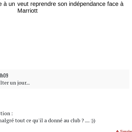
e à un
veut reprendre son indépendance face à
Marriott
21h09
ter un jour...
tion :
algré tout ce qu'il a donné au club ? .... :))
Signale