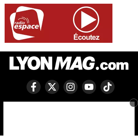
Copyright © Lyon Mag -
Mentions légales
-
Politique des
cookies
-
Contact
-
Conditions générales de vente
Développé par Everlats