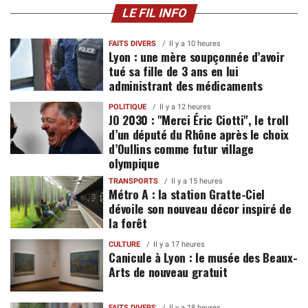
LE FIL INFO
FAITS DIVERS
Il y a 10 heures
Lyon : une mère soupçonnée d’avoir
tué sa fille de 3 ans en lui
administrant des médicaments
POLITIQUE
Il y a 12 heures
JO 2030 : "Merci Éric Ciotti", le troll
d’un député du Rhône après le choix
d’Oullins comme futur village
olympique
TRANSPORTS
Il y a 15 heures
Métro A : la station Gratte-Ciel
dévoile son nouveau décor inspiré de
la forêt
CULTURE
Il y a 17 heures
Canicule à Lyon : le musée des Beaux-
Arts de nouveau gratuit
FAITS DIVERS
Il y a 18 heures