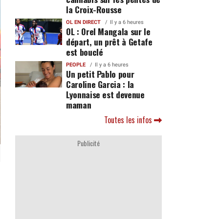
la Croix-Rousse
OL EN DIRECT
Il y a 6 heures
OL : Orel Mangala sur le
départ, un prêt à Getafe
est bouclé
PEOPLE
Il y a 6 heures
Un petit Pablo pour
Caroline Garcia : la
Lyonnaise est devenue
maman
Toutes les infos
Publicité