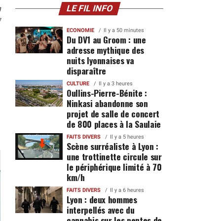
n
LE FIL INFO
7
ECONOMIE
Il y a 50 minutes
Du DV1 au Groom : une
adresse mythique des
nuits lyonnaises va
disparaître
CULTURE
Il y a 3 heures
Oullins-Pierre-Bénite :
Ninkasi abandonne son
projet de salle de concert
de 800 places à la Saulaie
FAITS DIVERS
Il y a 5 heures
Scène surréaliste à Lyon :
une trottinette circule sur
le périphérique limité à 70
km/h
FAITS DIVERS
Il y a 6 heures
Lyon : deux hommes
interpellés avec du
cannabis sur les pentes de