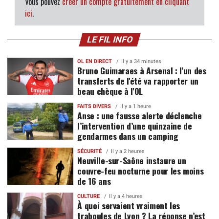
Vous pouvez
créer un compte gratuitement en cliquant
ici
.
LE FIL INFO
OL EN DIRECT
Il y a 34 minutes
Bruno Guimaraes à Arsenal : l'un des
transferts de l'été va rapporter un
beau chèque à l'OL
FAITS DIVERS
Il y a 1 heure
Anse : une fausse alerte déclenche
l’intervention d’une quinzaine de
gendarmes dans un camping
SÉCURITÉ
Il y a 2 heures
Neuville-sur-Saône instaure un
couvre-feu nocturne pour les moins
de 16 ans
CULTURE
Il y a 4 heures
À quoi servaient vraiment les
traboules de Lyon ? La réponse n’est