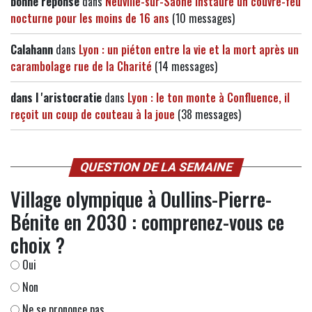
bonne reponse
dans
Neuville-sur-Saône instaure un couvre-feu
nocturne pour les moins de 16 ans
(10 messages)
Calahann
dans
Lyon : un piéton entre la vie et la mort après un
carambolage rue de la Charité
(14 messages)
dans l 'aristocratie
dans
Lyon : le ton monte à Confluence, il
reçoit un coup de couteau à la joue
(38 messages)
QUESTION DE LA SEMAINE
Village olympique à Oullins-Pierre-
Bénite en 2030 : comprenez-vous ce
choix ?
Oui
Non
Ne se prononce pas