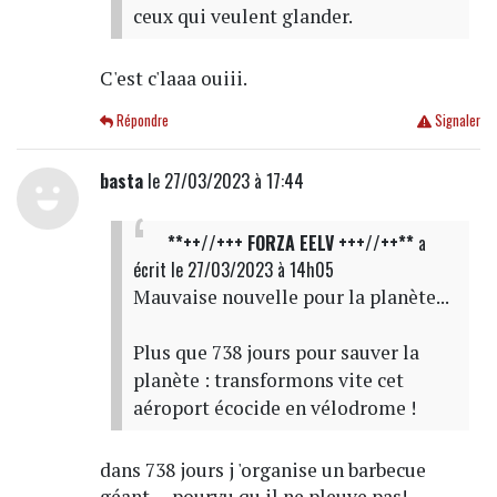
ceux qui veulent glander.
C'est c'laaa ouiii.
Répondre
Signaler
basta
le 27/03/2023 à 17:44
**++//+++ FORZA EELV +++//++**
a
écrit
le 27/03/2023 à 14h05
Mauvaise nouvelle pour la planète...
Plus que 738 jours pour sauver la
planète : transformons vite cet
aéroport écocide en vélodrome !
dans 738 jours j 'organise un barbecue
géant.....pourvu qu il ne pleuve pas!