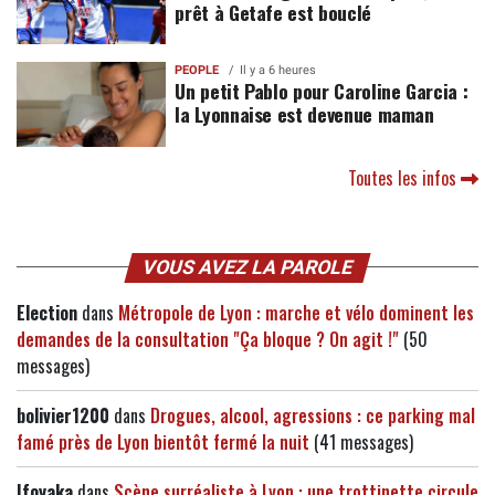
prêt à Getafe est bouclé
PEOPLE
Il y a 6 heures
Un petit Pablo pour Caroline Garcia :
la Lyonnaise est devenue maman
Toutes les infos
VOUS AVEZ LA PAROLE
Election
dans
Métropole de Lyon : marche et vélo dominent les
demandes de la consultation "Ça bloque ? On agit !"
(50
messages)
bolivier1200
dans
Drogues, alcool, agressions : ce parking mal
famé près de Lyon bientôt fermé la nuit
(41 messages)
Ifoyaka
dans
Scène surréaliste à Lyon : une trottinette circule