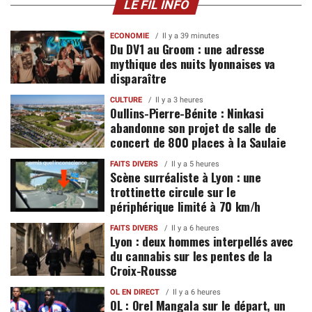
LE FIL INFO
ECONOMIE
Il y a 39 minutes
Du DV1 au Groom : une adresse
mythique des nuits lyonnaises va
disparaître
CULTURE
Il y a 3 heures
Oullins-Pierre-Bénite : Ninkasi
abandonne son projet de salle de
concert de 800 places à la Saulaie
FAITS DIVERS
Il y a 5 heures
Scène surréaliste à Lyon : une
trottinette circule sur le
périphérique limité à 70 km/h
FAITS DIVERS
Il y a 6 heures
Lyon : deux hommes interpellés avec
du cannabis sur les pentes de la
Croix-Rousse
OL EN DIRECT
Il y a 6 heures
OL : Orel Mangala sur le départ, un