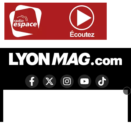
Copyright © Lyon Mag -
Mentions légales
-
Politique des
cookies
-
Contact
-
Conditions générales de vente
Développé par Everlats