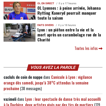
OL EN DIRECT
Il y a 17 heures
OL Lyonnes : à peine arrivée, Johanna
Rytting Kaneryd pourrait manquer
toute la saison
FAITS DIVERS
Il y a 18 heures
Lyon : un piéton entre la vie et la
mort après un carambolage rue de la
Charité
Toutes les infos
VOUS AVEZ LA PAROLE
cacluls de coin de nappe
dans
Canicule à Lyon : vigilance
orange dès samedi, jusqu’à 38°C attendus la semaine
prochaine
(38 messages)
vazimeli
dans
Lyon : leur spectacle de danse très mal accueilli
à la Duchère, deux artistes visés par des tirs de mortiers
(119