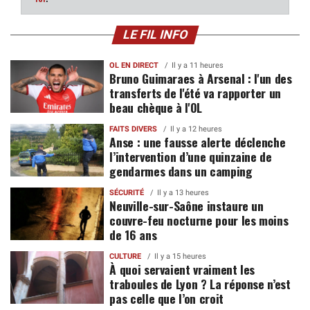
LE FIL INFO
OL EN DIRECT
Il y a 11 heures
Bruno Guimaraes à Arsenal : l'un des
transferts de l'été va rapporter un
beau chèque à l'OL
FAITS DIVERS
Il y a 12 heures
Anse : une fausse alerte déclenche
l’intervention d’une quinzaine de
gendarmes dans un camping
SÉCURITÉ
Il y a 13 heures
Neuville-sur-Saône instaure un
couvre-feu nocturne pour les moins
de 16 ans
CULTURE
Il y a 15 heures
À quoi servaient vraiment les
traboules de Lyon ? La réponse n’est
pas celle que l’on croit