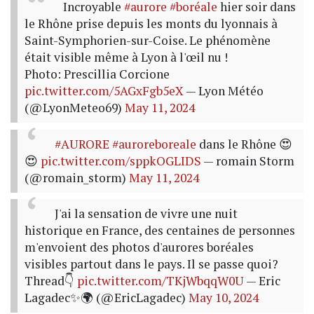
Incroyable
#aurore
#boréale
hier soir dans
le Rhône prise depuis les monts du lyonnais à
Saint-Symphorien-sur-Coise. Le phénomène
était visible même à Lyon à l'œil nu !
Photo: Prescillia Corcione
pic.twitter.com/5AGxFgb5eX
— Lyon Météo
(@LyonMeteo69)
May 11, 2024
#AURORE
#auroreboreale
dans le Rhône 😍
😍
pic.twitter.com/sppkOGLIDS
— romain Storm
(@romain_storm)
May 11, 2024
J'ai la sensation de vivre une nuit
historique en France, des centaines de personnes
m'envoient des photos d'aurores boréales
visibles partout dans le pays. Il se passe quoi?
Thread👇
pic.twitter.com/TKjWbqqW0U
— Eric
Lagadec✨🌍 (@EricLagadec)
May 10, 2024