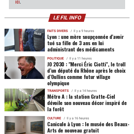
ici
.
LE FIL INFO
FAITS DIVERS
Il y a 9 heures
Lyon : une mère soupçonnée d’avoir
tué sa fille de 3 ans en lui
administrant des médicaments
POLITIQUE
Il y a 11 heures
JO 2030 : "Merci Éric Ciotti", le troll
d’un député du Rhône après le choix
d’Oullins comme futur village
olympique
TRANSPORTS
Il y a 14 heures
Métro A : la station Gratte-Ciel
dévoile son nouveau décor inspiré de
la forêt
CULTURE
Il y a 16 heures
Canicule à Lyon : le musée des Beaux-
Arts de nouveau gratuit