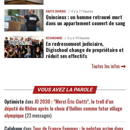
FAITS DIVERS
Il y a 17 heures
Quincieux : un homme retrouvé mort
dans un appartement couvert de sang
ECONOMIE
Il y a 19 heures
En redressement judiciaire,
Digischool change de propriétaire et
réduit ses effectifs
Toutes les infos
VOUS AVEZ LA PAROLE
Optimiste
dans
JO 2030 : "Merci Éric Ciotti", le troll d’un
député du Rhône après le choix d’Oullins comme futur village
olympique
(23 messages)
Calahann
dans
Tour de France Femmes : le peloton arrive dans