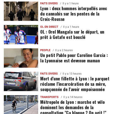
FAITS DIVERS
Il y a 1 heure
Lyon : deux hommes interpellés avec
du cannabis sur les pentes de la
Croix-Rousse
OL EN DIRECT
Il y a 1 heure
OL : Orel Mangala sur le départ, un
prêt à Getafe est bouclé
PEOPLE
Il y a 2 heures
Un petit Pablo pour Caroline Garcia :
la Lyonnaise est devenue maman
FAITS DIVERS
Il y a 13 heures
Mort d’une fillette à Lyon : le parquet
réclame l’incarcération de sa mère,
soupçonnée de l'avoir empoisonnée
TRANSPORTS
Il y a 14 heures
Métropole de Lyon : marche et vélo
dominent les demandes de la
consultation "Ça bloque ? On agit !"