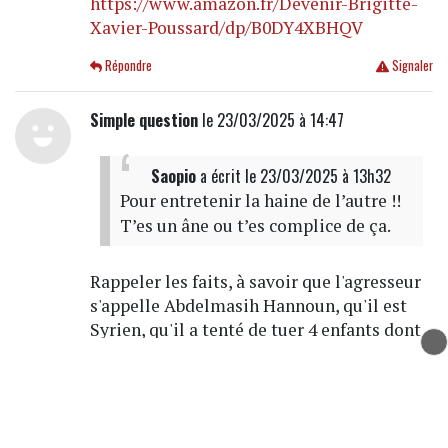
https://www.amazon.fr/Devenir-Brigitte-
Xavier-Poussard/dp/B0DY4XBHQV
Répondre
Signaler
Simple question
le 23/03/2025 à 14:47
Saopio
a écrit
le 23/03/2025 à 13h32
Pour entretenir la haine de l’autre !!
T’es un âne ou t’es complice de ça.
Rappeler les faits, à savoir que l'agresseur
s'appelle Abdelmasih Hannoun, qu'il est
Syrien, qu'il a tenté de tuer 4 enfants dont
un bébé, ça te gêne tant que ça ?
Je suppose que si on rappelle que DZ dans
DZ mafia signifie Algérie, ça te gêne aussi
?