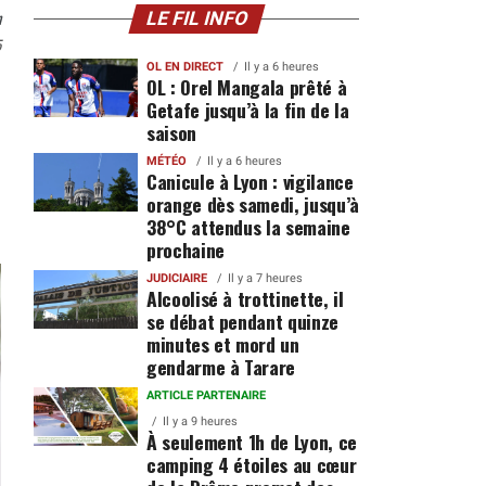
n
LE FIL INFO
5
OL EN DIRECT
Il y a 6 heures
OL : Orel Mangala prêté à
Getafe jusqu’à la fin de la
saison
MÉTÉO
Il y a 6 heures
Canicule à Lyon : vigilance
orange dès samedi, jusqu’à
38°C attendus la semaine
prochaine
JUDICIAIRE
Il y a 7 heures
Alcoolisé à trottinette, il
se débat pendant quinze
minutes et mord un
gendarme à Tarare
ARTICLE PARTENAIRE
Il y a 9 heures
À seulement 1h de Lyon, ce
camping 4 étoiles au cœur