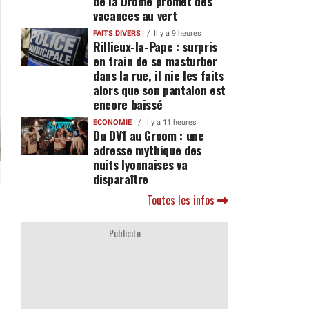
de la Drôme promet des
vacances au vert
FAITS DIVERS
Il y a 9 heures
Rillieux-la-Pape : surpris
en train de se masturber
dans la rue, il nie les faits
alors que son pantalon est
encore baissé
ECONOMIE
Il y a 11 heures
Du DV1 au Groom : une
adresse mythique des
nuits lyonnaises va
disparaître
Toutes les infos
Publicité