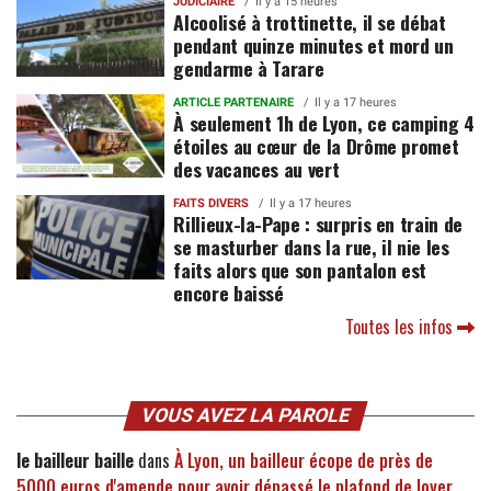
JUDICIAIRE
Il y a 15 heures
Alcoolisé à trottinette, il se débat
pendant quinze minutes et mord un
gendarme à Tarare
ARTICLE PARTENAIRE
Il y a 17 heures
À seulement 1h de Lyon, ce camping 4
étoiles au cœur de la Drôme promet
des vacances au vert
FAITS DIVERS
Il y a 17 heures
Rillieux-la-Pape : surpris en train de
se masturber dans la rue, il nie les
faits alors que son pantalon est
encore baissé
Toutes les infos
VOUS AVEZ LA PAROLE
le bailleur baille
dans
À Lyon, un bailleur écope de près de
5000 euros d'amende pour avoir dépassé le plafond de loyer