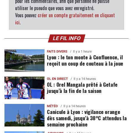
pour les commentaires, afin que personne ne puisse
utiliser le pseudo que vous avez enregistré.
Vous pouvez
créer un compte gratuitement en cliquant
ici
.
LE FIL INFO
FAITS DIVERS
Il y a 1 heure
Lyon : le ton monte à Confluence, il
reçoit un coup de couteau à la joue
OL EN DIRECT
Il y a 14 heures
OL : Orel Mangala prêté à Getafe
jusqu’à la fin de la saison
MÉTÉO
Il y a 14 heures
Canicule à Lyon : vigilance orange
dès samedi, jusqu’à 38°C attendus la
semaine prochaine