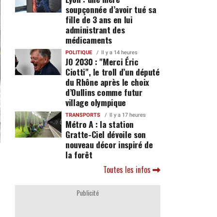
soupçonnée d’avoir tué sa
fille de 3 ans en lui
administrant des
médicaments
POLITIQUE
Il y a 14 heures
JO 2030 : "Merci Éric
Ciotti", le troll d’un député
du Rhône après le choix
d’Oullins comme futur
village olympique
TRANSPORTS
Il y a 17 heures
Métro A : la station
Gratte-Ciel dévoile son
nouveau décor inspiré de
la forêt
Toutes les infos
Publicité