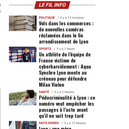
n
LE FIL INFO
0
POLITIQUE
Il y a 13 minutes
Vols dans les commerces :
de nouvelles caméras
réclamées dans le 6e
arrondissement de Lyon
SPORTS
Il y a 1 heure
Un athlète de l’équipe de
France victime de
cyberharcèlement : Aqua
Synchro Lyon monte au
créneau pour défendre
Milan Violon
SANTÉ
Il y a 2 heures
Pédocriminalité à Lyon : ce
numéro veut empêcher les
passages à l’acte avant
qu’il ne soit trop tard
FAITS DIVERS
Il y a 12 heures
Lyon : une mère