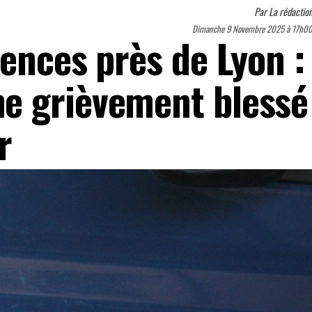
Par
La rédactio
Dimanche 9 Novembre 2025 à 17h0
ences près de Lyon :
e grièvement blessé
r