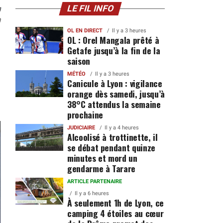
n
LE FIL INFO
0
OL EN DIRECT
Il y a 3 heures
OL : Orel Mangala prêté à
Getafe jusqu’à la fin de la
saison
MÉTÉO
Il y a 3 heures
Canicule à Lyon : vigilance
orange dès samedi, jusqu’à
38°C attendus la semaine
prochaine
JUDICIAIRE
Il y a 4 heures
Alcoolisé à trottinette, il
se débat pendant quinze
minutes et mord un
gendarme à Tarare
ARTICLE PARTENAIRE
Il y a 6 heures
À seulement 1h de Lyon, ce
camping 4 étoiles au cœur