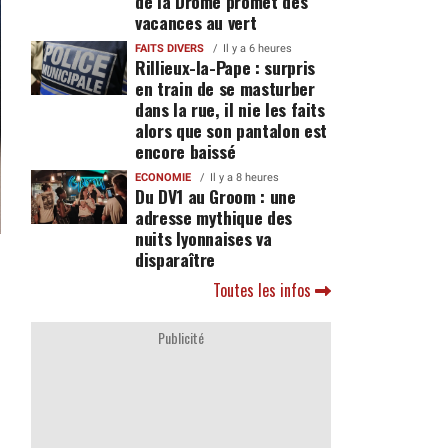
de la Drôme promet des
vacances au vert
FAITS DIVERS
Il y a 6 heures
Rillieux-la-Pape : surpris
en train de se masturber
dans la rue, il nie les faits
alors que son pantalon est
encore baissé
ECONOMIE
Il y a 8 heures
Du DV1 au Groom : une
adresse mythique des
nuits lyonnaises va
disparaître
Toutes les infos
Publicité