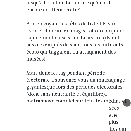
jusqu'à l'os et on fait croire qu'on est
encore en "Démocratie".
Bon en voyant les têtes de liste LFI sur
Lyon et donc un ex-magistrat on comprend
rapidement ou se situe la justice (ils ont
aussi exemptés de sanctions les militants
écolo qui taggaient ou attaquaient des
musées).
Mais donc ici tag pendant période
électorale ... souvenez vous du matraquage
gigantesque lors des périodes électorales
(donc sans neutralité et équilibre)...
matraquage complet sur tous les médias et
comme par hasard les Instances censées
surveiller la légalité de la campagne ne
disent rien ... Médias privés mais le plus
choquant la totalité des médias publics qui